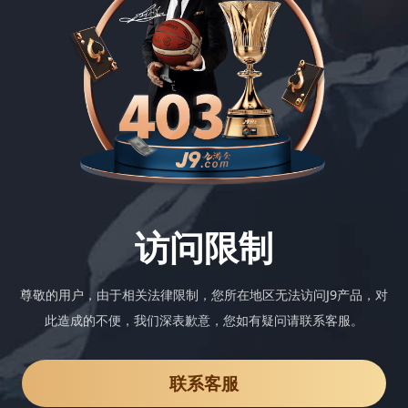
访问限制
尊敬的用户，由于相关法律限制，您所在地区无法访问J9产品，对
此造成的不便，我们深表歉意，您如有疑问请联系客服。
联系客服