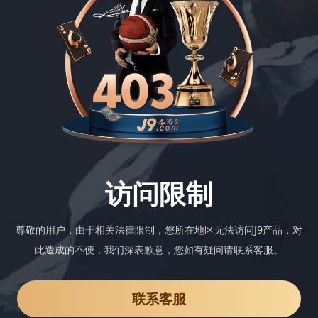
访问限制
尊敬的用户，由于相关法律限制，您所在地区无法访问J9产品，对
此造成的不便，我们深表歉意，您如有疑问请联系客服。
联系客服