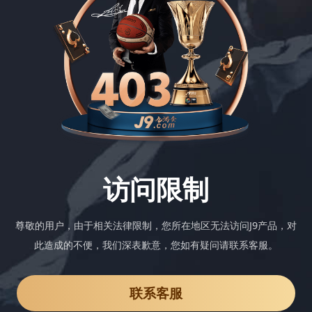
访问限制
尊敬的用户，由于相关法律限制，您所在地区无法访问J9产品，对
此造成的不便，我们深表歉意，您如有疑问请联系客服。
联系客服